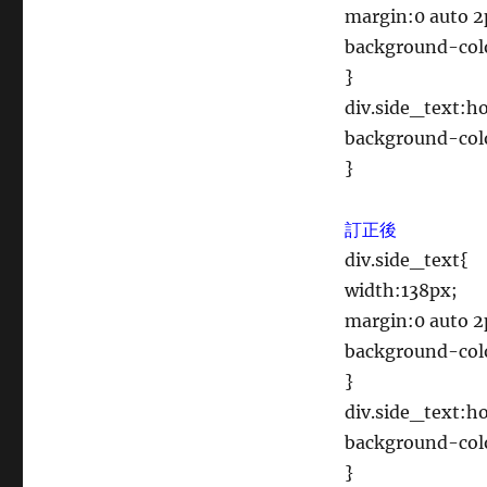
margin:0 auto 2
background-col
}
div.side_text:h
background-col
}
訂正後
div.side_text{
width:138px;
margin:0 auto 2
background-col
}
div.side_text:h
background-col
}