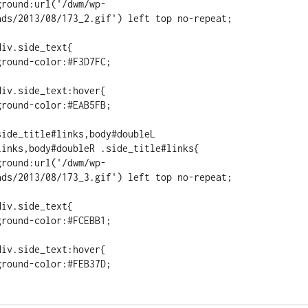
ads/2013/08/173_2.gif') left top no-repeat;

iv.side_text{

iv.side_text:hover{

ide_title#links,body#doubleL 
inks,body#doubleR .side_title#links{

ads/2013/08/173_3.gif') left top no-repeat;

iv.side_text{

iv.side_text:hover{
