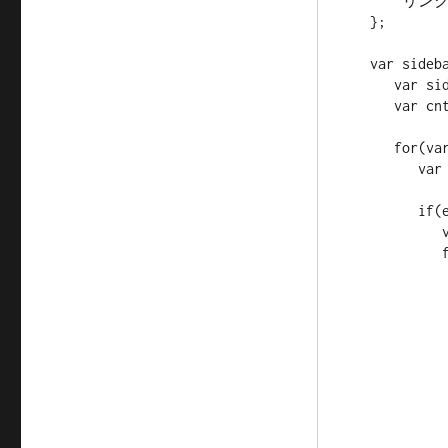
      "リンク集":"links"

   };

   var sidebar=function(arg){

      var sidebar=['sidebar','sidebarLeft','sidebarRight'];

      var cnt=0;

      for(var i=0;i<sidebar.length;i++){

         var elem=document.getElementById(sidebar[i]);

         if(elem){

            var table=elem.getElementsByTagName('table');

            for(var j=0;j<table.length-2;j+=3){

               var td=table[j].getElementsByTagNam
               if(arg[td[1].innerH
                  td[1].id=arg[td[
                  table[j+2].id=td[
                  if(++cnt==fie
                 
              
              