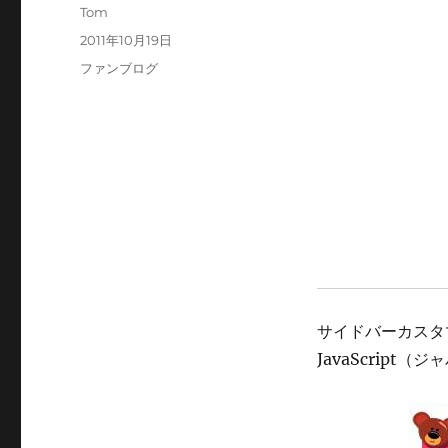
投
Tom
稿
投
2011年10月19日
者
稿
カ
ファンブログ
日:
テ
ゴ
リ
ー
サイドバーカスタ
JavaScrip