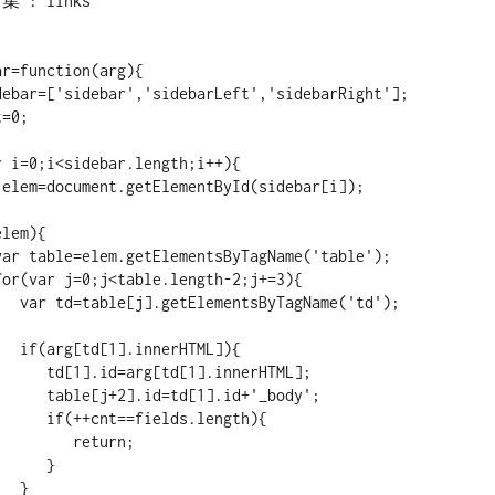
e('td');

TML]){

1].innerHTML];

1].id+'_body';

lds.length){

    return;

    }

 }
