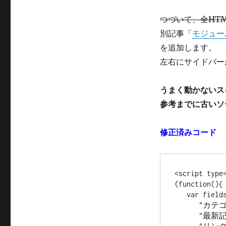
つづいて、全HTM
別記事「
モジュー
を追加します。
左右にサイドバー
うまく動かないス
参考までに古いソ
修正済みコード
<script type=
(function(){

   var fields={

      "カテゴリー":"categories",

      "最新記事":"posts",
