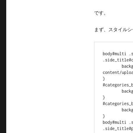
です。
まず、スタイルシ
body#multi .s
.side_title#
	background:url('/dwm/wp-
content/uplo
}

#categories_b
	background-color:#F9D8DF;

}

#categories_b
	background-color:#FBB7C5;

}

body#multi .s
.side_title#p