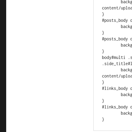
	background:url('/dwm/wp-
content/uplo
}

#posts_body d
	background-color:#F3D7FC;

}

#posts_body d
	background-color:#EAB5FB;

}

body#multi .s
.side_title#l
	background:url('/dwm/wp-
content/uplo
}

#links_body d
	background-color:#FCEBB1;

}

#links_body d
	background-color:#FEB37D;

}