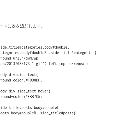
ートに次を追加します。
ide_title#categories,body#doubleL 
categories,body#doubleR .side_title#categories{

ads/2013/08/173_1.gif') left top no-repeat;

ody div.side_text{

ody div.side_text:hover{

ide_title#posts,body#doubleL 
osts,body#doubleR .side_title#posts{
