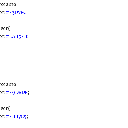
px auto;
or:
#F3D7FC
;
over{
or:
#EAB5FB
;
px auto;
or:
#F9D8DF
;
over{
or:
#FBB7C5
;