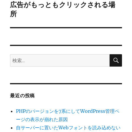
ゲ
広告がもっともクリックされる場
次
の
所
ー
投
シ
稿:
ョ
ン
検
検
索
索:
最近の投稿
PHPのバージョンを7系にしてWordPress管理ペ
ージの表示が崩れた原因
自サーバーに置いたWebフォントを読み込めない