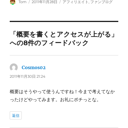
投
投
カ
Tom
2011年11月28日
アフィリエイト
,
ファンブログ
稿
稿
テ
者
日:
ゴ
リ
ー
「概要を書くとアクセスが上がる」
への8件のフィードバック
Cosmos02
よ
り:
2011年11月30日 21:24
概要はそうやって使うんですね！今まで考えてなか
ったけどやってみます。お礼にポチっとな。
返信