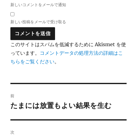
新しいコメントをメールで通知
新しい投稿をメールで受け取る
このサイトはスパムを低減するために Akismet を使
っています。
コメントデータの処理方法の詳細はこ
ちらをご覧ください
。
投
前
稿
たまには放置もよい結果を生む
前
の
ナ
投
ビ
稿:
次