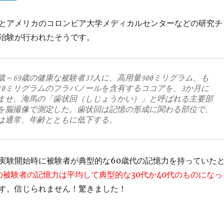
とアメリカのコロンビア大学メディカルセンターなどの研究チ
治験が行われたそうです。
歳～69歳の健康な被験者37人に、高用量900ミリグラム、も
10ミリグラムのフラバノールを含有するココアを、3か月に
ませ、海馬の「歯状回（しじょうかい）」と呼ばれる主要部
を脳撮像で測定した。歯状回は記憶の形成に関わる部位で、
は通常、年齢とともに低下する。
実験開始時に被験者が典型的な60歳代の記憶力を持っていた
の被験者の記憶力は平均して典型的な30代か40代のものになっ
す。信じられません！驚きました！