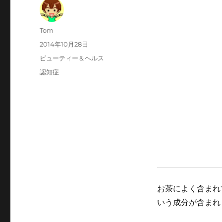
投
Tom
稿
投
2014年10月28日
者
稿
カ
ビューティー＆ヘルス
日:
テ
タ
認知症
ゴ
グ
リ
ー
お茶によく含まれ
いう成分が含まれ