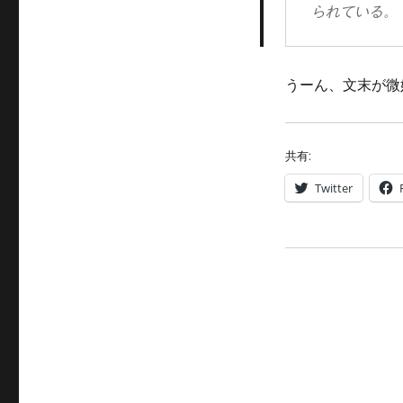
られている。
うーん、文末が微
共有:
Twitter