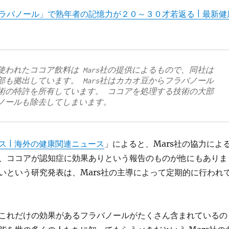
ラバノール」で熟年者の記憶力が２０～３０才若返る | 最新健
使われたココア飲料は Mars社の提供によるもので、同社は
部も拠出しています。 Mars社はカカオ豆からフラバノール
術の特許を所有しています。 ココアを処理する技術の大部
ノールも除去してしまいます。
ス | 海外の健康関連ニュース
」によると、Mars社の協力によ
、ココアが認知症に効果ありという報告のものが他にもありま
いという研究発表は、Mars社の主導によって定期的に行われ
これだけの効果があるフラバノールがたくさん含まれているの