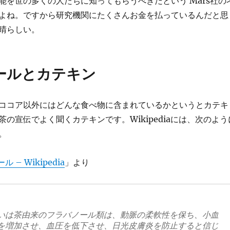
能を世の多くの人たちに知ってもらうべきだという Mars社の
よね。ですから研究機関にたくさんお金を払っているんだと思
晴らしい。
ールとカテキン
ココア以外にはどんな食べ物に含まれているかというとカテキ
の宣伝でよく聞くカテキンです。Wikipediaには、次のよう
。
 – Wikipedia
」より
いは茶由来のフラバノール類は、動脈の柔軟性を保ち、小血
を増加させ、血圧を低下させ、日光皮膚炎を防止すると信じ