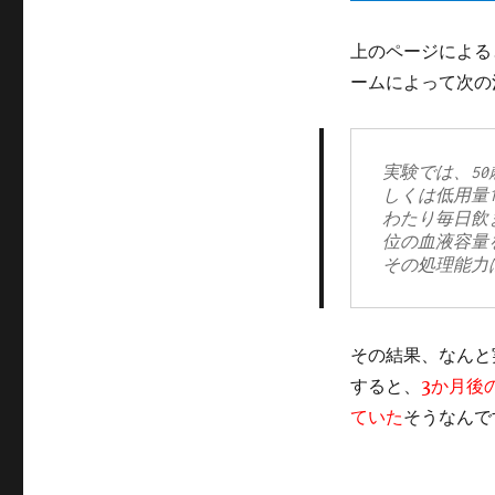
上のページによる
ームによって次の
実験では、50
しくは低用量
わたり毎日飲
位の血液容量
その処理能力
その結果、なんと
すると、
3か月後
ていた
そうなんで