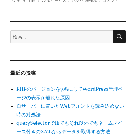
投
カ
タ
togetter
2015年5月11日
Webサービス
パクリ
,
著作権
コメント
稿
テ
グ
に
日:
ゴ
ま
リ
と
ー
め
ら
検
検
索
れ
索:
ち
ゃ
っ
た
の
最近の投稿
で、
私
PHPのバージョンを7系にしてWordPress管理ペ
の
Copy__writing
ージの表示が崩れた原因
に
自サーバーに置いたWebフォントを読み込めない
対
時の対処法
す
る
querySelectorでIEでもそれ以外でもネームスペ
見
ース付きのXMLからデータを取得する方法
解