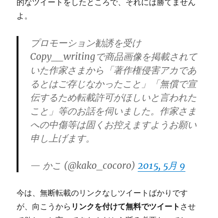
的なツイートをしたところで、それには勝てません
よ。
プロモーション勧誘を受け
Copy__writingで商品画像を掲載されて
いた作家さまから「著作権侵害アカであ
るとはご存じなかったこと」「無償で宣
伝するため転載許可がほしいと言われた
こと」等のお話を伺いました。作家さま
への中傷等は固くお控えますようお願い
申し上げます。
— かこ (@kako_cocoro)
2015, 5月 9
今は、無断転載のリンクなしツイートばかりです
が、向こうから
リンクを付けて無料でツイート
させ