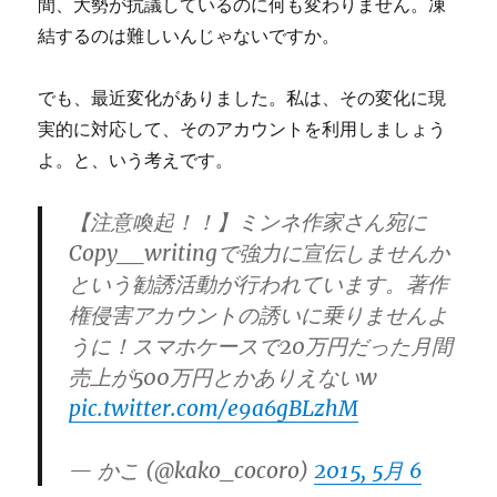
間、大勢が抗議しているのに何も変わりません。凍
結するのは難しいんじゃないですか。
でも、最近変化がありました。私は、その変化に現
実的に対応して、そのアカウントを利用しましょう
よ。と、いう考えです。
【注意喚起！！】ミンネ作家さん宛に
Copy__writingで強力に宣伝しませんか
という勧誘活動が行われています。著作
権侵害アカウントの誘いに乗りませんよ
うに！スマホケースで20万円だった月間
売上が500万円とかありえないw
pic.twitter.com/e9a6gBLzhM
— かこ (@kako_cocoro)
2015, 5月 6