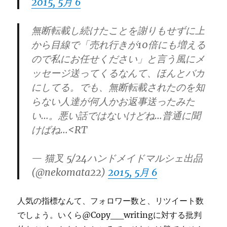
2015, 5月 6
無断転載し続けたことを謝りもせずに上
から目線で「売れ行きが10倍にも増える
ので私にお任せください」と言う風にメ
ッセージ送ってくるなんて、ほんとバカ
にしてる。でも、無断転載されたのを知
らない人達が何人かお返事送ったみた
い…。悪い話ではないけどね…普通に聞
けばね…<RT
— 猫叉 5/24ハンドメイドマルシェ出品
(@nekomata22)
2015, 5月 6
人気の指標なんて、フォロワー数と、リツイート数
でしょう。いくら@Copy__writingに対する批判