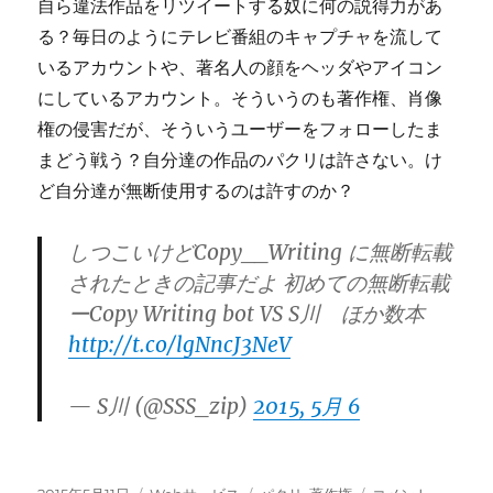
自ら違法作品をリツイートする奴に何の説得力があ
る？毎日のようにテレビ番組のキャプチャを流して
いるアカウントや、著名人の顔をヘッダやアイコン
にしているアカウント。そういうのも著作権、肖像
権の侵害だが、そういうユーザーをフォローしたま
まどう戦う？自分達の作品のパクリは許さない。け
ど自分達が無断使用するのは許すのか？
しつこいけどCopy__Writing に無断転載
されたときの記事だよ 初めての無断転載
ーCopy Writing bot VS S川 ほか数本
http://t.co/lgNncJ3NeV
— S川 (@SSS_zip)
2015, 5月 6