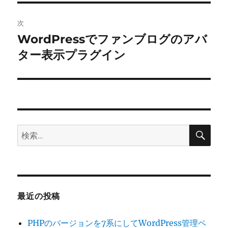
投
ビ
稿:
次
ゲ
WordPressでファンブログのアバ
次
の
ター表示プラグイン
ー
投
シ
稿:
ョ
ン
検
検
索
索:
最近の投稿
PHPのバージョンを7系にしてWordPress管理ペ