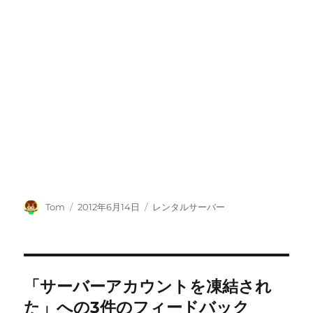
投
投
カ
Tom
2012年6月14日
レンタルサーバー
稿
稿
テ
者
日:
ゴ
リ
ー
「サーバーアカウントを凍結され
た」への3件のフィードバック