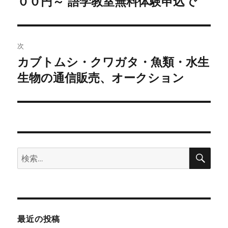
００円～ 語学教室無料体験申込で
ナ
投
ビ
稿:
ゲ
次
カブトムシ・クワガタ・魚類・水生
次
ー
の
生物の通信販売、オークション
シ
投
稿:
ョ
ン
検
検
索
索:
最近の投稿