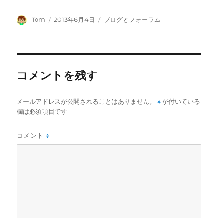
投
投
カ
Tom
2013年6月4日
ブログとフォーラム
稿
稿
テ
者
日:
ゴ
リ
ー
コメントを残す
メールアドレスが公開されることはありません。
※
が付いている
欄は必須項目です
コメント
※