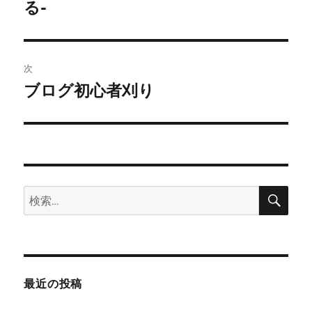
投
る-
ビ
稿:
ゲ
次
ー
ブログ初心者刈り
次
シ
の
投
ョ
稿:
ン
検
検
索
索:
最近の投稿