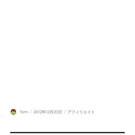
投
投
カ
Tom
2012年12月20日
アフィリエイト
稿
稿
テ
者
日:
ゴ
リ