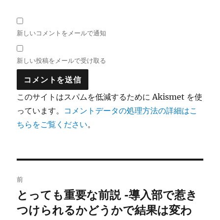
新しいコメントをメールで通知
新しい投稿をメールで受け取る
このサイトはスパムを低減するために Akismet を使
っています。
コメントデータの処理方法の詳細はこ
ちらをご覧ください
。
投
前
稿
とっても重要な前説 -導入部で惹き
前
の
つけられるかどうかで結果は変わ
ナ