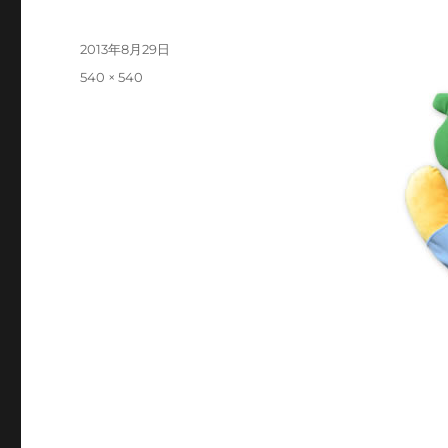
投
2013年8月29日
稿
フ
540 × 540
日:
ル
サ
イ
ズ