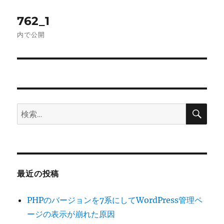
投
762_1
稿
内で公開
ナ
ビ
ゲ
検
検
ー
索
索:
シ
ョ
最近の投稿
ン
PHPのバージョンを7系にしてWordPress管理ペ
ージの表示が崩れた原因