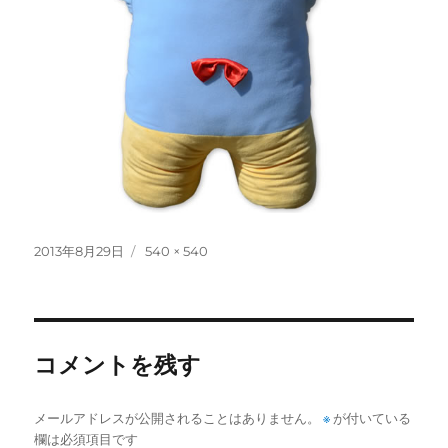
投
フ
2013年8月29日
540 × 540
稿
ル
日:
サ
イ
ズ
コメントを残す
メールアドレスが公開されることはありません。
※
が付いている
欄は必須項目です