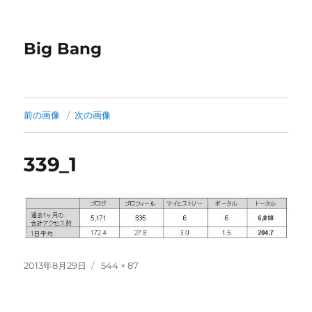
Big Bang
前の画像
次の画像
339_1
投
フ
2013年8月29日
544 × 87
稿
ル
日:
サ
イ