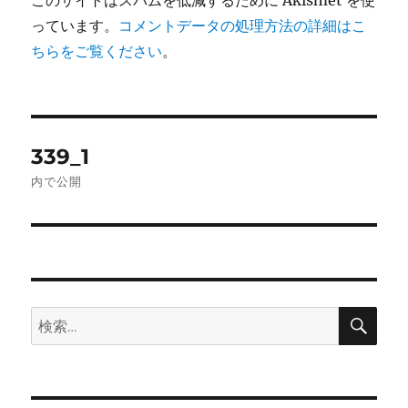
っています。
コメントデータの処理方法の詳細はこ
ちらをご覧ください
。
投
339_1
稿
内で公開
ナ
ビ
ゲ
検
検
ー
索
索:
シ
ョ