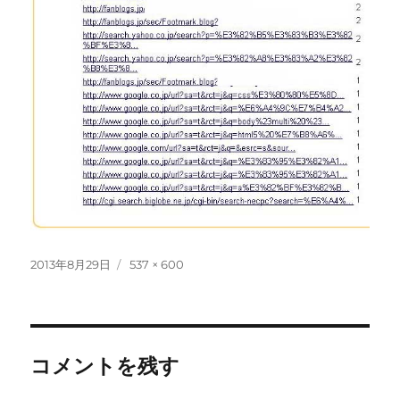
投
フ
2013年8月29日
537 × 600
稿
ル
日:
サ
イ
ズ
コメントを残す