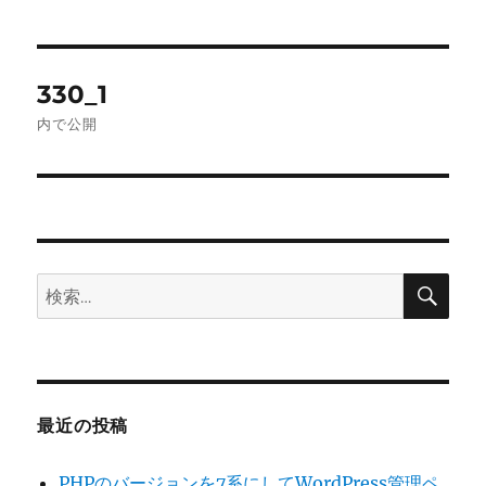
投
330_1
稿
内で公開
ナ
ビ
ゲ
検
検
ー
索
索:
シ
ョ
最近の投稿
ン
PHPのバージョンを7系にしてWordPress管理ペ