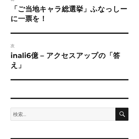
稿
「ご当地キャラ総選挙」ふなっしー
前
の
に一票を！
ナ
投
ビ
稿:
ゲ
次
inali6億 – アクセスアップの「答
次
ー
の
え」
シ
投
稿:
ョ
ン
検
検
索
索: