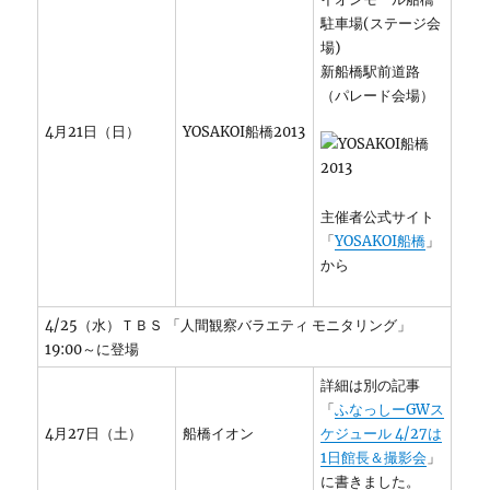
駐車場(ステージ会
場)
新船橋駅前道路
（パレード会場）
4月21日（日）
YOSAKOI船橋2013
主催者公式サイト
「
YOSAKOI船橋
」
から
4/25（水）ＴＢＳ 「人間観察バラエティ モニタリング」
19:00～に登場
詳細は別の記事
「
ふなっしーGWス
4月27日（土）
船橋イオン
ケジュール 4/27は
1日館長＆撮影会
」
に書きました。