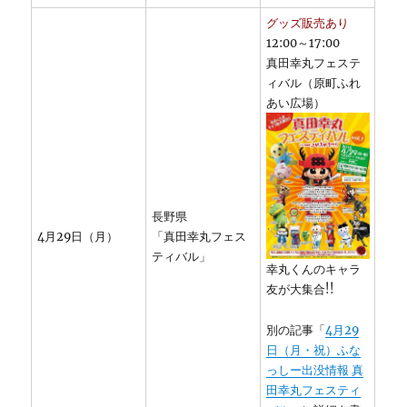
グッズ販売あり
12:00～17:00
真田幸丸フェステ
ィバル（原町ふれ
あい広場）
長野県
4月29日（月）
「真田幸丸フェス
ティバル」
幸丸くんのキャラ
友が大集合!!
別の記事「
4月29
日（月・祝）ふな
っしー出没情報 真
田幸丸フェスティ