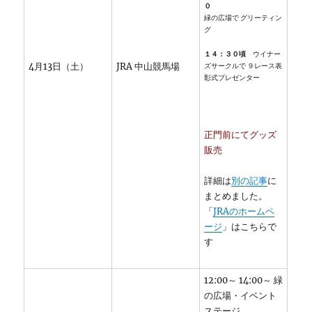
０
緑の広場で グリーティン
グ
１４：３０頃
ウイナー
4月13日（土）
JRA 中山競馬場
ズサークルで ９レース表
彰式プレゼンター
正門前にてグッズ
販売
詳細は
別の記事
に
まとめました。
「
JRAのホームペ
ージ
」はこちらで
す
12:00～ 14:00～ 緑
の広場・イベント
ステージ