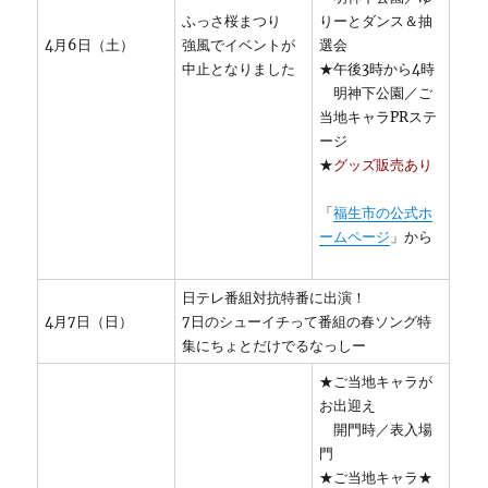
ふっさ桜まつり
りーとダンス＆抽
4月6日（土）
強風でイベントが
選会
中止となりました
★午後3時から4時
明神下公園／ご
当地キャラPRステ
ージ
★
グッズ販売あり
「
福生市の公式ホ
ームページ
」から
日テレ番組対抗特番に出演！
4月7日（日）
7日のシューイチって番組の春ソング特
集にちょとだけでるなっしー
★ご当地キャラが
お出迎え
開門時／表入場
門
★ご当地キャラ★