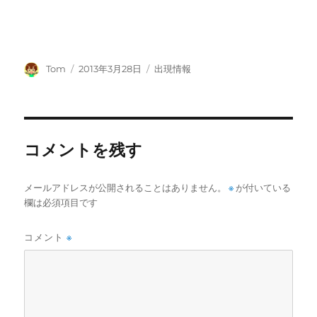
投
投
カ
Tom
2013年3月28日
出現情報
稿
稿
テ
者
日:
ゴ
リ
ー
コメントを残す
メールアドレスが公開されることはありません。
※
が付いている
欄は必須項目です
コメント
※