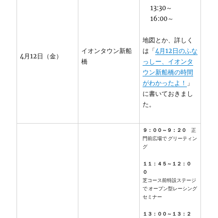
13:30～
16:00～
地図とか、詳しく
イオンタウン新船
は「
4月12日のふな
4月12日（金）
橋
っしー、イオンタ
ウン新船橋の時間
がわかったよ！
」
に書いておきまし
た。
９：００～９：２０
正
門前広場で グリーティン
グ
１１：４５～１２：０
０
芝コース前特設ステージ
で オープン型レーシング
セミナー
１３：００～１３：２