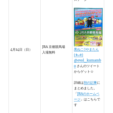
JRA 京都競馬場
黒ねこやまたん
4月14日（日）
入場無料
(ΦωΦ)
o
さんのツイート
からゲット☆
詳細は
別の記事
に
まとめました。
「
JRAのホームペ
ージ
」はこちらで
す