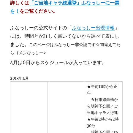
詳しくは
「ご当地キャラ総選挙」ふなっしーに一票
を！
をご覧ください。
ふなっしーの公式サイトの「
ふなっしー出現情報
」
には、時間とか詳しく書いてないから調べて表にし
ました。
このページはふなっしー非公認です☆間違えてた
らゴメンなっしー♪
4月は6日からスケジュールが入っています。
2013年4月
★午前11時から正
午
五日市線鉄橋か
ら明神下公園／ご
当地キャラ大行進
★午後2時から2時
30分
明神下公園／ゆ