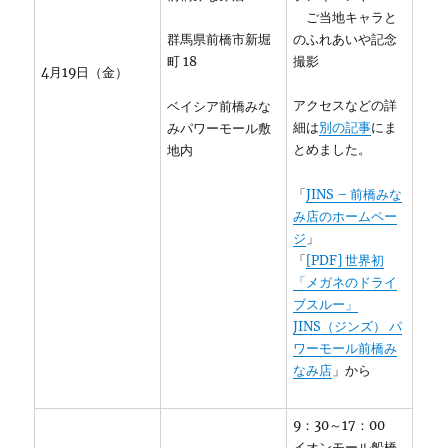
ご当地キャラと
のふれあいや記念
群馬県前橋市新堀
撮影
町 18
4月19日（金）
アクセスなどの詳
ベイシア前橋みな
細は
別の記事
にま
みパワーモール敷
とめました。
地内
「
JINS – 前橋みな
み店のホームペー
ジ
」
「
[PDF] 世界初
「メガネのドライ
ブスルー」
JINS（ジンズ） パ
ワーモール前橋み
なみ店
」から
9：30～17：00
イオンモール船橋