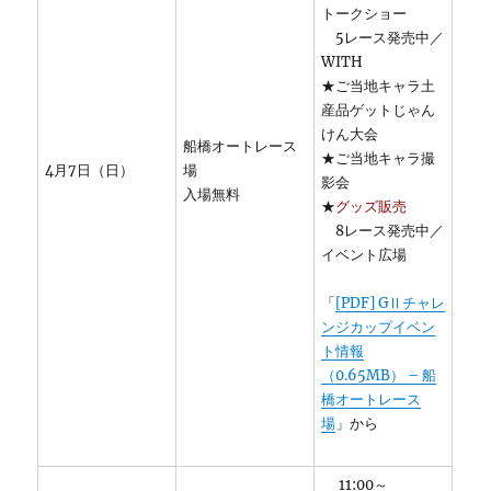
トークショー
5レース発売中／
WITH
★ご当地キャラ土
産品ゲットじゃん
けん大会
船橋オートレース
★ご当地キャラ撮
4月7日（日）
場
影会
入場無料
★
グッズ販売
8レース発売中／
イベント広場
「
[PDF] GⅡチャレ
ンジカップイベン
ト情報
（0.65MB） – 船
橋オートレース
場
」から
11:00～