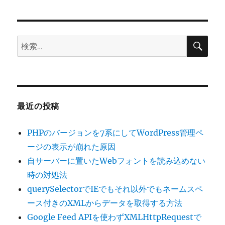
ビ
ゲ
検
検
ー
索
索:
シ
ョ
最近の投稿
ン
PHPのバージョンを7系にしてWordPress管理ペ
ージの表示が崩れた原因
自サーバーに置いたWebフォントを読み込めない
時の対処法
querySelectorでIEでもそれ以外でもネームスペ
ース付きのXMLからデータを取得する方法
Google Feed APIを使わずXMLHttpRequestで