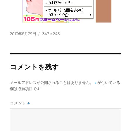
投
フ
2013年8月29日
347 × 243
稿
ル
日:
サ
イ
ズ
コメントを残す
メールアドレスが公開されることはありません。
※
が付いている
欄は必須項目です
コメント
※