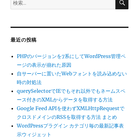
検
ー
索
索:
シ
ョ
最近の投稿
ン
PHPのバージョンを7系にしてWordPress管理ペ
ージの表示が崩れた原因
自サーバーに置いたWebフォントを読み込めない
時の対処法
querySelectorでIEでもそれ以外でもネームスペ
ース付きのXMLからデータを取得する方法
Google Feed APIを使わずXMLHttpRequestで
クロスドメインのRSSを取得する方法 まとめ
WordPressプラグイン カテゴリ毎の最新記事表
示ウィジェット