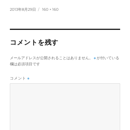
投
フ
2013年8月29日
160 × 160
稿
ル
日:
サ
イ
ズ
コメントを残す
メールアドレスが公開されることはありません。
※
が付いている
欄は必須項目です
コメント
※