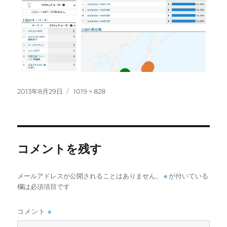
投
フ
2013年8月29日
1019 × 828
稿
ル
日:
サ
イ
ズ
コメントを残す
メールアドレスが公開されることはありません。
※
が付いている
欄は必須項目です
コメント
※