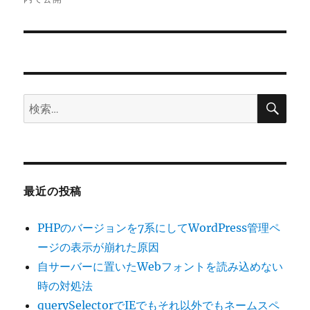
ナ
ビ
ゲ
検
検
ー
索
索:
シ
ョ
最近の投稿
ン
PHPのバージョンを7系にしてWordPress管理ペ
ージの表示が崩れた原因
自サーバーに置いたWebフォントを読み込めない
時の対処法
querySelectorでIEでもそれ以外でもネームスペ