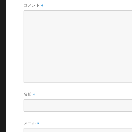
コメント
※
名前
※
メール
※