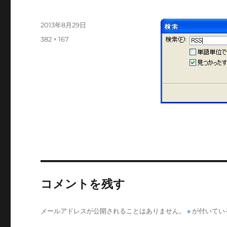
投
2013年8月29日
稿
フ
382 × 167
日:
ル
サ
イ
ズ
コメントを残す
メールアドレスが公開されることはありません。
※
が付いてい