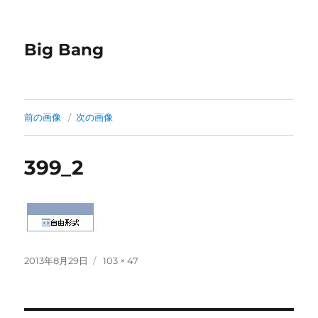
Big Bang
前の画像
次の画像
399_2
投
フ
2013年8月29日
103 × 47
稿
ル
日:
サ
イ