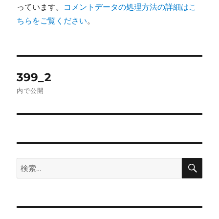
っています。
コメントデータの処理方法の詳細はこ
ちらをご覧ください
。
投
399_2
稿
内で公開
ナ
ビ
ゲ
検
検
ー
索
索:
シ
ョ