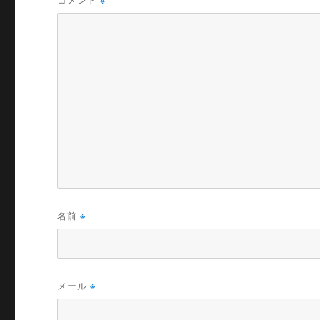
コメント
※
名前
※
メール
※