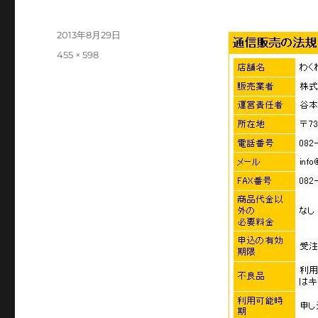
投
2013年8月29日
稿
フ
455 × 598
日:
ル
サ
イ
ズ