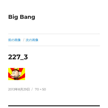
Big Bang
前の画像
次の画像
227_3
投
フ
2013年8月29日
70 × 50
稿
ル
日:
サ
イ