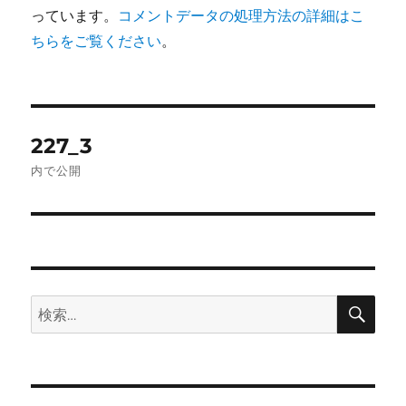
っています。
コメントデータの処理方法の詳細はこ
ちらをご覧ください
。
投
227_3
稿
内で公開
ナ
ビ
ゲ
検
検
ー
索
索:
シ
ョ